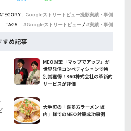
ATEGORY :
Googleストリートビュー撮影実績・事例
TAGS :
Googleストリートビュー
実績・事例
すすめ記事
MEO対策「マップでアップ」が
世界発信コンペティションで特
別賞獲得！360株式会社の革新的
サービスが評価
店
大手町の「喜多方ラーメン 坂
ビ
内」様でのMEO対策成功事例