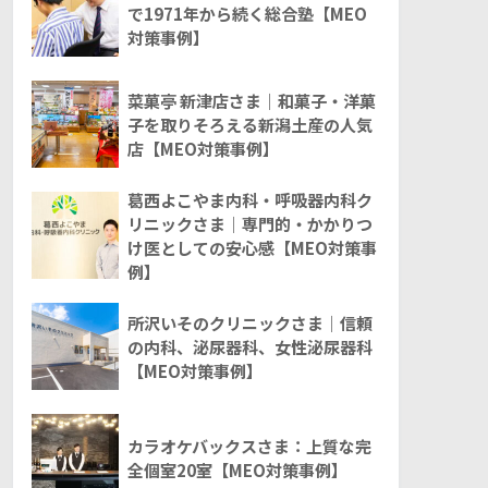
で1971年から続く総合塾【MEO
対策事例】
菜菓亭 新津店さま｜和菓子・洋菓
子を取りそろえる新潟土産の人気
店【MEO対策事例】
葛西よこやま内科・呼吸器内科ク
リニックさま｜専門的・かかりつ
け医としての安心感【MEO対策事
例】
所沢いそのクリニックさま｜信頼
の内科、泌尿器科、女性泌尿器科
【MEO対策事例】
カラオケバックスさま：上質な完
全個室20室【MEO対策事例】