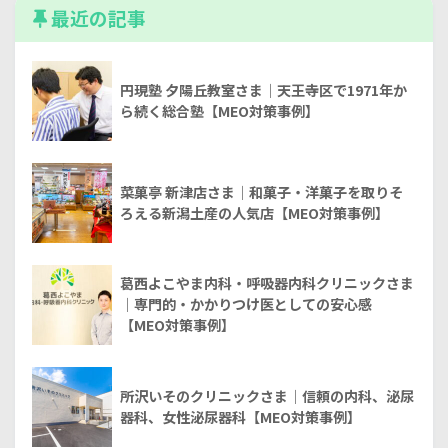
最近の記事
円現塾 夕陽丘教室さま｜天王寺区で1971年か
ら続く総合塾【MEO対策事例】
菜菓亭 新津店さま｜和菓子・洋菓子を取りそ
ろえる新潟土産の人気店【MEO対策事例】
葛西よこやま内科・呼吸器内科クリニックさま
｜専門的・かかりつけ医としての安心感
【MEO対策事例】
所沢いそのクリニックさま｜信頼の内科、泌尿
器科、女性泌尿器科【MEO対策事例】