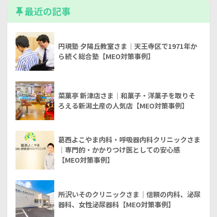
最近の記事
円現塾 夕陽丘教室さま｜天王寺区で1971年か
ら続く総合塾【MEO対策事例】
菜菓亭 新津店さま｜和菓子・洋菓子を取りそ
ろえる新潟土産の人気店【MEO対策事例】
葛西よこやま内科・呼吸器内科クリニックさま
｜専門的・かかりつけ医としての安心感
【MEO対策事例】
所沢いそのクリニックさま｜信頼の内科、泌尿
器科、女性泌尿器科【MEO対策事例】